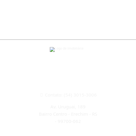
CRECI 22933J
Contato: (54) 3015-3006
Av. Uruguai, 189
Bairro Centro - Erechim - RS
-
99700-062