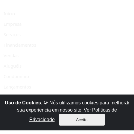
Início
Empresa
Serviços
Financiamentos
Vendas
Aluguéis
Condomínio
Lançamentos
Área do cliente
Uso de Cookies.
🍪 Nós utilizamos cookies para melhorar
Políticas de privacidade
sua experiência em nosso site.
Ver Políticas de
Privacidade
Aceito
Contato